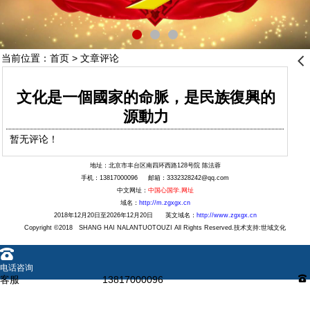
当前位置：
首页
> 文章评论
󰊒
文化是一個國家的命脈，是民族復興的
源動力
暂无评论！
地址：北京市丰台区南四环西路128号院
陈法蓉
手机：13817000096 邮箱：3332328242@qq.com
中文网址：
中国心国学.网址
域名：
http://m.zgxgx.cn
2018年12月20日至2026年12月20日 英文域名：
http://www.zgxgx.cn
Copyright ©2018 SHANG HAI NALANTUOTOUZI All Rights Reserved.技术支持:世域文化
󰇯
电话咨询
客服
13817000096
󰇯
󰇇
QQ咨询