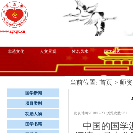
www.zgxgx.cn
网站首页
国学新闻
项目类别
心国学粉
非遗文化
人文景观
姓名风水
国学新秀
当前位置:
首页
>
师资
栏目导航
国学新闻
项目类别
发表时间:2018/12/23 浏览次数:951
功勋人物
中国的国学
国学书籍