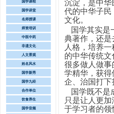
沉淀，是中华
国学课程
代的中华子民
国学讲堂
文化。
名师授课
国学其实是
师资培训
典著作，还是
中医中药
人格，培养一
非遗文化
的中华传统文
人文景观
很多做人做事
姓名风水
学精华，获得
国学新秀
企、治国打下
国学九经
国学既不是
合作单位
只是让人更加
饮食养生
于学习者的领
国学音频