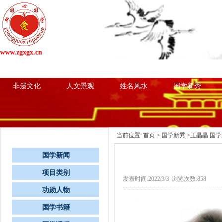
www.zgxgx.cn
网站首页
国学新闻
项目类别
心国学粉
非遗文化
人文景观
姓名风水
国学新秀
栏目导航
当前位置:
首页
>
国学新秀
>王晶晶 国
国学新闻
项目类别
发表时间:2022/3/3 浏览次数:858
功勋人物
国学书籍